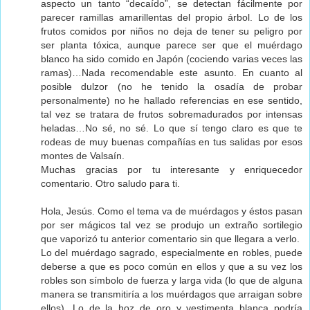
aspecto un tanto “decaído”, se detectan fácilmente por
parecer ramillas amarillentas del propio árbol. Lo de los
frutos comidos por niños no deja de tener su peligro por
ser planta tóxica, aunque parece ser que el muérdago
blanco ha sido comido en Japón (cociendo varias veces las
ramas)…Nada recomendable este asunto. En cuanto al
posible dulzor (no he tenido la osadía de probar
personalmente) no he hallado referencias en ese sentido,
tal vez se tratara de frutos sobremadurados por intensas
heladas…No sé, no sé. Lo que sí tengo claro es que te
rodeas de muy buenas compañías en tus salidas por esos
montes de Valsaín.
Muchas gracias por tu interesante y enriquecedor
comentario. Otro saludo para ti.
Hola, Jesús. Como el tema va de muérdagos y éstos pasan
por ser mágicos tal vez se produjo un extraño sortilegio
que vaporizó tu anterior comentario sin que llegara a verlo.
Lo del muérdago sagrado, especialmente en robles, puede
deberse a que es poco común en ellos y que a su vez los
robles son símbolo de fuerza y larga vida (lo que de alguna
manera se transmitiría a los muérdagos que arraigan sobre
ellos). Lo de la hoz de oro y vestimenta blanca podría